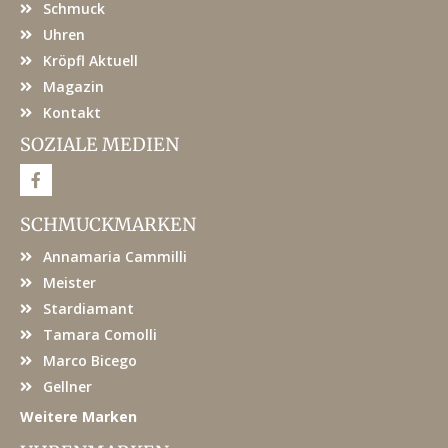
Schmuck
Uhren
Kröpfl Aktuell
Magazin
Kontakt
SOZIALE MEDIEN
F
a
c
e
SCHMUCKMARKEN
b
o
Annamaria Cammilli
o
k
Meister
Stardiamant
Tamara Comolli
Marco Bicego
Gellner
Weitere Marken