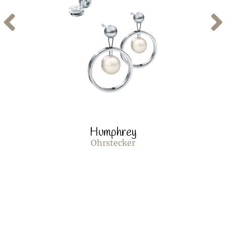
Humphrey
Ohrstecker