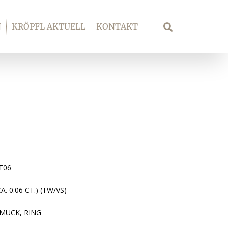
N
KRÖPFL AKTUELL
KONTAKT
Suche
T06
A. 0.06 CT.) (TW/VS)
MUCK, RING