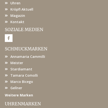
Uhren
Kröpfl Aktuell
Magazin
Kontakt
SOZIALE MEDIEN
F
a
c
e
SCHMUCKMARKEN
b
o
Annamaria Cammilli
o
k
Meister
Stardiamant
Tamara Comolli
Marco Bicego
Gellner
Weitere Marken
UHRENMARKEN