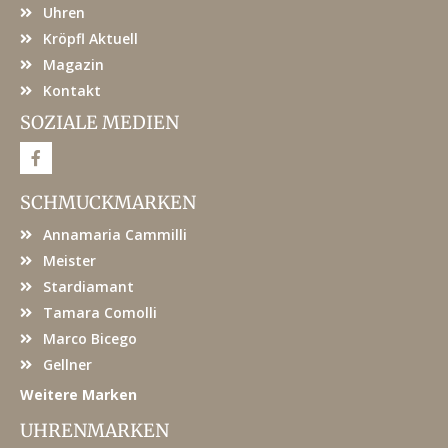
Uhren
Kröpfl Aktuell
Magazin
Kontakt
SOZIALE MEDIEN
F
a
c
e
SCHMUCKMARKEN
b
o
Annamaria Cammilli
o
k
Meister
Stardiamant
Tamara Comolli
Marco Bicego
Gellner
Weitere Marken
UHRENMARKEN