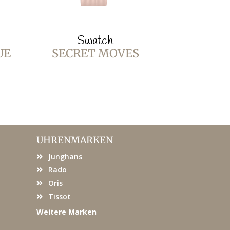
Swatch
Sw
UE
SECRET MOVES
BURGUN
UHRENMARKEN
Junghans
Rado
Oris
Tissot
Weitere Marken