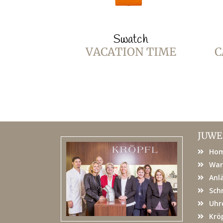
Swatch
VACATION TIME
C
JUWE
Ho
War
Anl
Sch
Uhr
Kröp