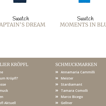
Swatch
Swatch
APTAIN'S DREAM
MOMENTS IN BL
LIER KRÖPFL
SCHMUCKMARKEN
me
Annamaria Cammilli
um Kröpfl?
Meister
ässe
Stardiamant
muck
Tamara Comolli
en
Marco Bicego
fl Aktuell
Gellner