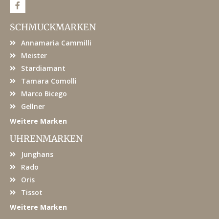
F
a
c
e
SCHMUCKMARKEN
b
o
Annamaria Cammilli
o
k
Meister
Stardiamant
Tamara Comolli
Marco Bicego
Gellner
Weitere Marken
UHRENMARKEN
Junghans
Rado
Oris
Tissot
Weitere Marken