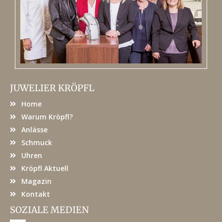
JUWELIER KRÖPFL
Home
Warum Kröpfl?
Anlässe
Schmuck
Uhren
Kröpfl Aktuell
Magazin
Kontakt
SOZIALE MEDIEN