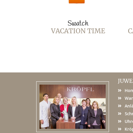
Swatch
VACATION TIME
C
JUWE
Ho
War
Anl
Sch
Uhr
Kröp