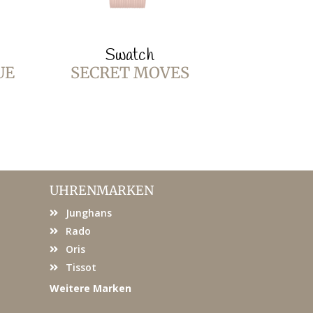
Swatch
Sw
UE
SECRET MOVES
BURGUN
UHRENMARKEN
Junghans
Rado
Oris
Tissot
Weitere Marken