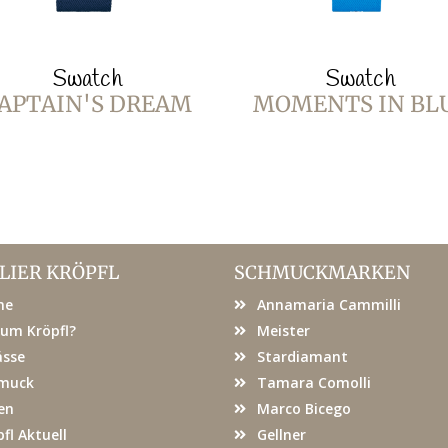
Swatch
Swatch
APTAIN'S DREAM
MOMENTS IN BL
LIER KRÖPFL
SCHMUCKMARKEN
me
Annamaria Cammilli
um Kröpfl?
Meister
ässe
Stardiamant
muck
Tamara Comolli
en
Marco Bicego
fl Aktuell
Gellner