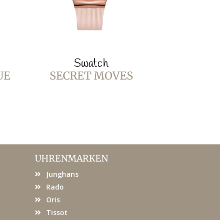
Swatch
Sw
UE
SECRET MOVES
BURGUN
UHRENMARKEN
Junghans
Rado
Oris
Tissot