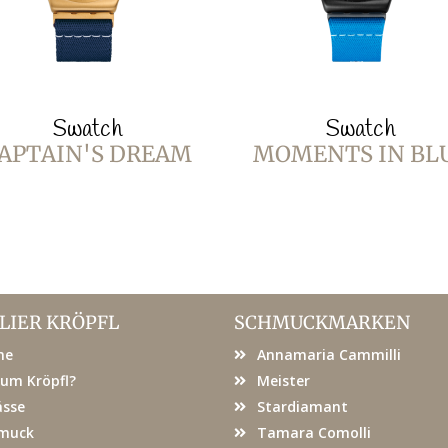
Swatch
Swatch
APTAIN'S DREAM
MOMENTS IN BL
LIER KRÖPFL
SCHMUCKMARKEN
me
Annamaria Cammilli
um Kröpfl?
Meister
ässe
Stardiamant
muck
Tamara Comolli