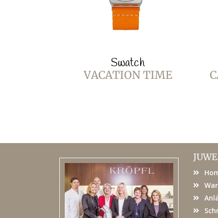
Swatch
VACATION TIME
C
JUWE
Ho
War
Anl
Sch