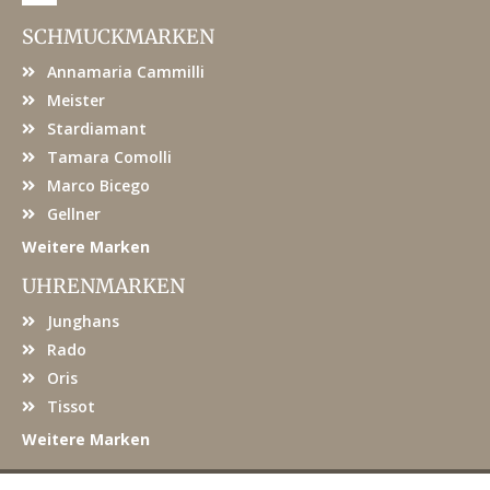
c
e
SCHMUCKMARKEN
b
o
Annamaria Cammilli
o
k
Meister
Stardiamant
Tamara Comolli
Marco Bicego
Gellner
Weitere Marken
UHRENMARKEN
Junghans
Rado
Oris
Tissot
Weitere Marken