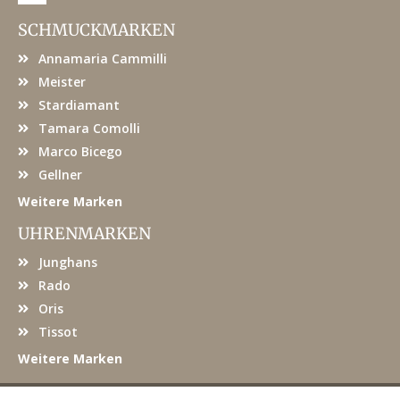
c
e
SCHMUCKMARKEN
b
o
Annamaria Cammilli
o
k
Meister
Stardiamant
Tamara Comolli
Marco Bicego
Gellner
Weitere Marken
UHRENMARKEN
Junghans
Rado
Oris
Tissot
Weitere Marken