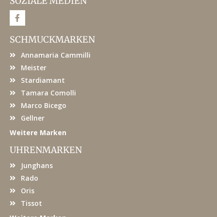
SOZIALE MEDIEN
F
a
c
e
SCHMUCKMARKEN
b
o
Annamaria Cammilli
o
k
Meister
Stardiamant
Tamara Comolli
Marco Bicego
Gellner
Weitere Marken
UHRENMARKEN
Junghans
Rado
Oris
Tissot