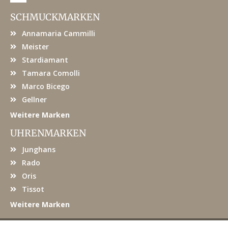
c
e
SCHMUCKMARKEN
b
o
Annamaria Cammilli
o
k
Meister
Stardiamant
Tamara Comolli
Marco Bicego
Gellner
Weitere Marken
UHRENMARKEN
Junghans
Rado
Oris
Tissot
Weitere Marken