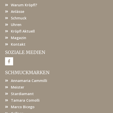
Warum Kröpfl?
Anlässe
Schmuck
Uhren
Kröpfl Aktuell
Magazin
Kontakt
SOZIALE MEDIEN
F
a
c
e
SCHMUCKMARKEN
b
o
Annamaria Cammilli
o
k
Meister
Stardiamant
Tamara Comolli
Marco Bicego