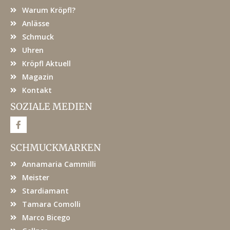
Warum Kröpfl?
Anlässe
Schmuck
Uhren
Kröpfl Aktuell
Magazin
Kontakt
SOZIALE MEDIEN
F
a
c
e
SCHMUCKMARKEN
b
o
Annamaria Cammilli
o
k
Meister
Stardiamant
Tamara Comolli
Marco Bicego