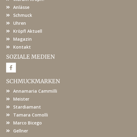
Anlässe
Schmuck
Uhren
Kröpfl Aktuell
Magazin
Kontakt
SOZIALE MEDIEN
F
a
c
e
SCHMUCKMARKEN
b
o
Annamaria Cammilli
o
k
Meister
Stardiamant
Tamara Comolli
Marco Bicego
Gellner