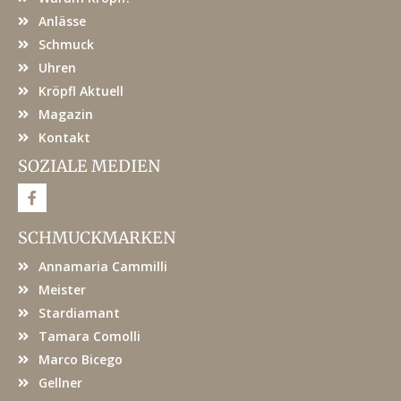
Anlässe
Schmuck
Uhren
Kröpfl Aktuell
Magazin
Kontakt
SOZIALE MEDIEN
F
a
c
e
SCHMUCKMARKEN
b
o
Annamaria Cammilli
o
k
Meister
Stardiamant
Tamara Comolli
Marco Bicego
Gellner