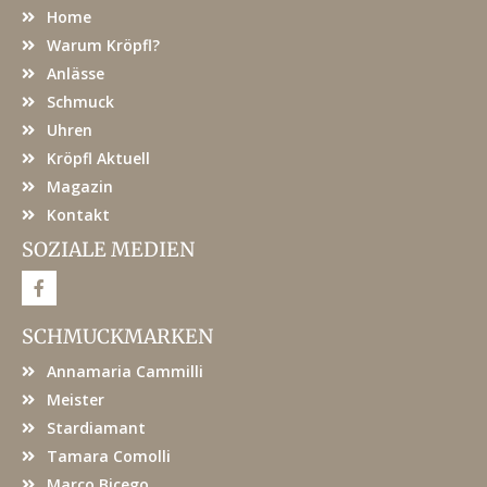
Home
Warum Kröpfl?
Anlässe
Schmuck
Uhren
Kröpfl Aktuell
Magazin
Kontakt
SOZIALE MEDIEN
F
a
c
e
SCHMUCKMARKEN
b
o
Annamaria Cammilli
o
k
Meister
Stardiamant
Tamara Comolli
Marco Bicego