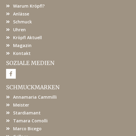
Warum Kröpfl?
Anlässe
Schmuck
Uhren
Kröpfl Aktuell
Magazin
Kontakt
SOZIALE MEDIEN
F
a
c
e
SCHMUCKMARKEN
b
o
Annamaria Cammilli
o
k
Meister
Stardiamant
Tamara Comolli
Marco Bicego