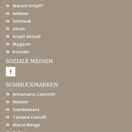
Warum Kröpfl?
Anlässe
Schmuck
Uhren
Kröpfl Aktuell
Magazin
Kontakt
SOZIALE MEDIEN
F
a
c
e
SCHMUCKMARKEN
b
o
Annamaria Cammilli
o
k
Meister
Stardiamant
Tamara Comolli
Marco Bicego