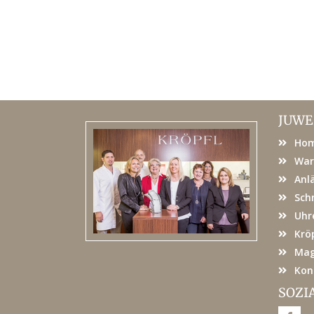
JUWE
Ho
War
Anl
Sch
Uhr
Kröp
Mag
Kon
SOZI
F