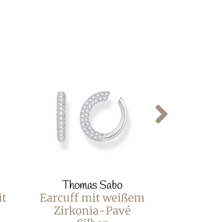
Thomas Sabo
Thom
it
Earcuff mit weißem
Tenni
Zirkonia-Pavé
Infinity