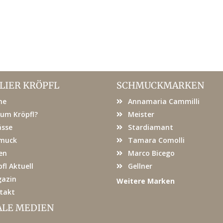
LIER KRÖPFL
SCHMUCKMARKEN
me
Annamaria Cammilli
um Kröpfl?
Meister
ässe
Stardiamant
muck
Tamara Comolli
en
Marco Bicego
fl Aktuell
Gellner
azin
Weitere Marken
takt
ALE MEDIEN