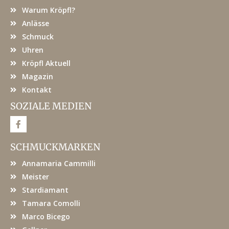
Warum Kröpfl?
Anlässe
Schmuck
Uhren
Kröpfl Aktuell
Magazin
Kontakt
SOZIALE MEDIEN
F
a
c
e
SCHMUCKMARKEN
b
o
Annamaria Cammilli
o
k
Meister
Stardiamant
Tamara Comolli
Marco Bicego