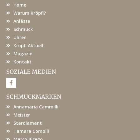
Home
Warum Kröpfl?
Anlässe
Schmuck
Uhren
Kröpfl Aktuell
Magazin
Kontakt
SOZIALE MEDIEN
F
a
c
e
SCHMUCKMARKEN
b
o
Annamaria Cammilli
o
k
Meister
Stardiamant
Tamara Comolli
Marco Bicego