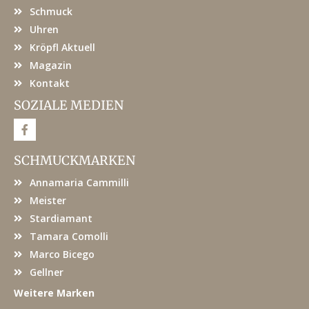
Schmuck
Uhren
Kröpfl Aktuell
Magazin
Kontakt
SOZIALE MEDIEN
F
a
c
e
SCHMUCKMARKEN
b
o
Annamaria Cammilli
o
k
Meister
Stardiamant
Tamara Comolli
Marco Bicego
Gellner
Weitere Marken