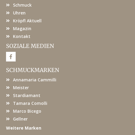
Schmuck
Uhren
Kröpfl Aktuell
Magazin
Kontakt
SOZIALE MEDIEN
F
a
c
e
SCHMUCKMARKEN
b
o
Annamaria Cammilli
o
k
Meister
Stardiamant
Tamara Comolli
Marco Bicego
Gellner
Weitere Marken