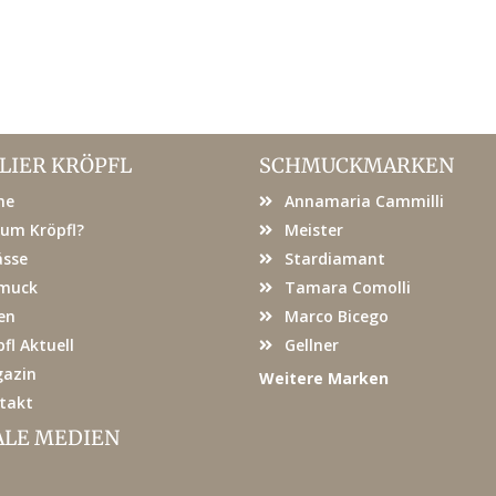
LIER KRÖPFL
SCHMUCKMARKEN
me
Annamaria Cammilli
um Kröpfl?
Meister
ässe
Stardiamant
muck
Tamara Comolli
en
Marco Bicego
fl Aktuell
Gellner
azin
Weitere Marken
takt
ALE MEDIEN