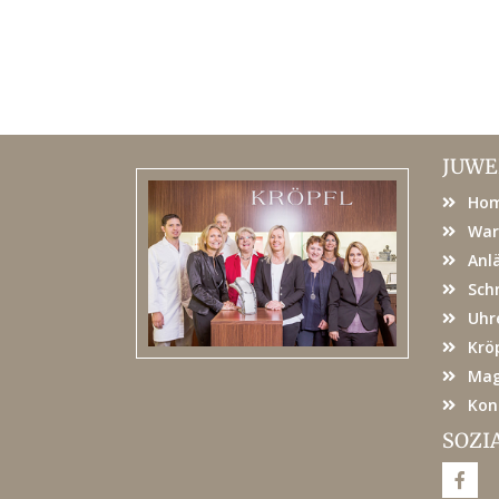
JUWE
Ho
War
Anl
Sch
Uhr
Kröp
Mag
Kon
SOZI
F
a