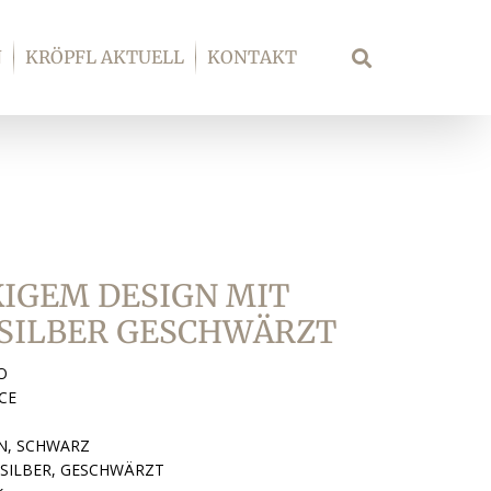
N
KRÖPFL AKTUELL
KONTAKT
Suche
KIGEM DESIGN MIT
SILBER GESCHWÄRZT
O
CE
N, SCHWARZ
GSILBER, GESCHWÄRZT