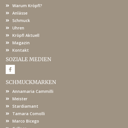
Warum Kröpfl?
Anlässe
Schmuck
Uhren
Kröpfl Aktuell
Magazin
Kontakt
SOZIALE MEDIEN
F
a
c
e
SCHMUCKMARKEN
b
o
Annamaria Cammilli
o
k
Meister
Stardiamant
Tamara Comolli
Marco Bicego