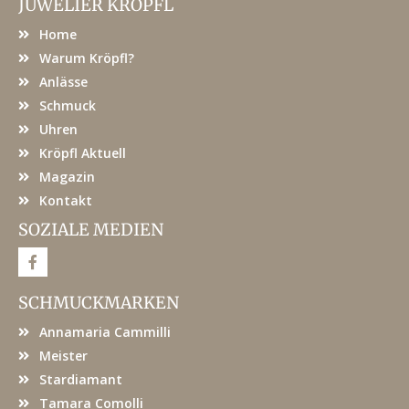
JUWELIER KRÖPFL
Home
Warum Kröpfl?
Anlässe
Schmuck
Uhren
Kröpfl Aktuell
Magazin
Kontakt
SOZIALE MEDIEN
F
a
c
e
SCHMUCKMARKEN
b
o
Annamaria Cammilli
o
k
Meister
Stardiamant
Tamara Comolli