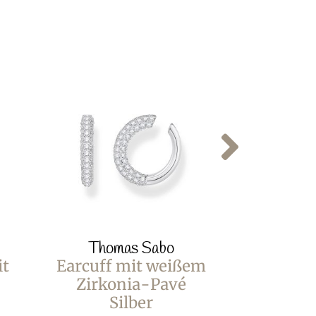
Thomas Sabo
Thom
it
Earcuff mit weißem
Tenni
Zirkonia-Pavé
Infinity
Silber
Steine