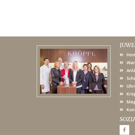
JUWE
Ho
War
Anl
Sch
Uhr
Kröp
Mag
Kon
SOZI
F
a