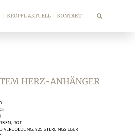
N
KRÖPFL AKTUELL
KONTAKT
Suche
OTEM HERZ-ANHÄNGER
O
CE
0
RBEN, ROT
D VERGOLDUNG, 925 STERLINGSILBER