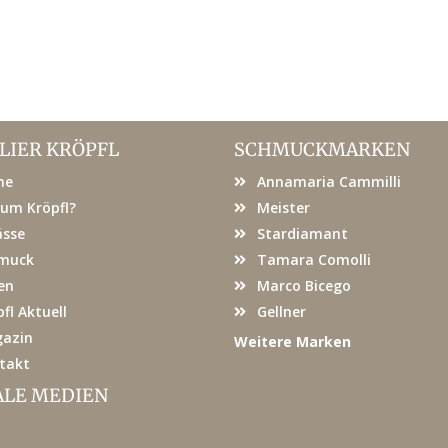
LIER KRÖPFL
SCHMUCKMARKEN
me
Annamaria Cammilli
um Kröpfl?
Meister
ässe
Stardiamant
muck
Tamara Comolli
en
Marco Bicego
fl Aktuell
Gellner
azin
Weitere Marken
takt
ALE MEDIEN