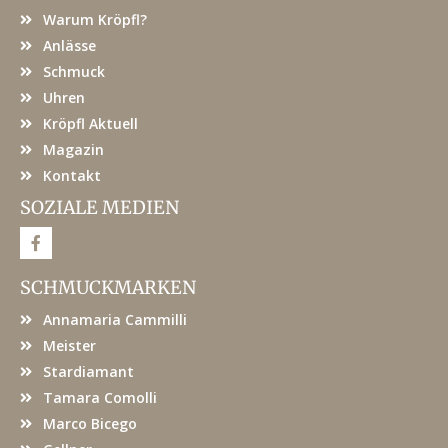
Warum Kröpfl?
Anlässe
Schmuck
Uhren
Kröpfl Aktuell
Magazin
Kontakt
SOZIALE MEDIEN
F
a
c
e
SCHMUCKMARKEN
b
o
Annamaria Cammilli
o
k
Meister
Stardiamant
Tamara Comolli
Marco Bicego