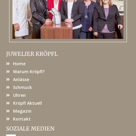
JUWELIER KRÖPFL
Home
Warum Kröpfl?
Anlässe
Schmuck
Uhren
Kröpfl Aktuell
Magazin
Kontakt
SOZIALE MEDIEN