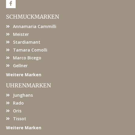
F
a
c
e
SCHMUCKMARKEN
b
o
Annamaria Cammilli
o
k
Meister
Stardiamant
Tamara Comolli
Marco Bicego
Gellner
Weitere Marken
UHRENMARKEN
Junghans
Rado
Oris
Tissot
Weitere Marken